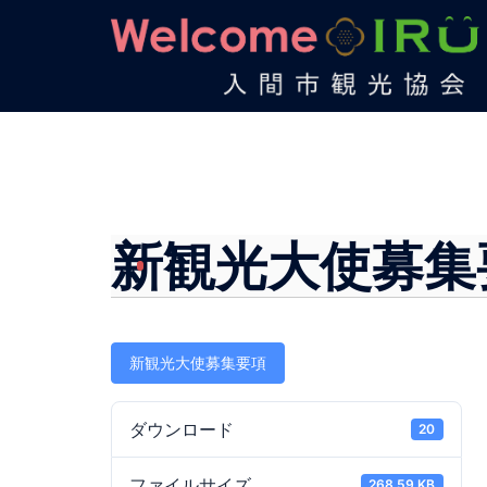
コ
ン
テ
ン
ツ
へ
ス
キ
ッ
新観光大使募集
プ
新観光大使募集要項
ダウンロード
20
ファイルサイズ
268.59 KB