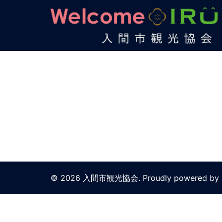
コ
ン
テ
ン
ツ
へ
ス
キ
ッ
プ
© 2026 入間市観光協会. Proudly powered by