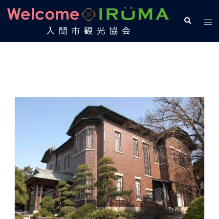
コ
ン
検
ト
索
テ
グ
ン
ル
ツ
メ
へ
ニ
ス
ュ
キ
ー
ッ
プ