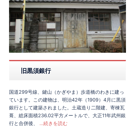
旧黒須銀行
国道299号線、鍵山（かぎやま）歩道橋のわきに建っ
ています。この建物は、明治42年（1909）4月に黒須
銀行として建築されました。土蔵造り二階建、寄棟瓦
葺、総床面積236.02平方メートルで、大正11年武州銀
行と合併後、
…続きを読む