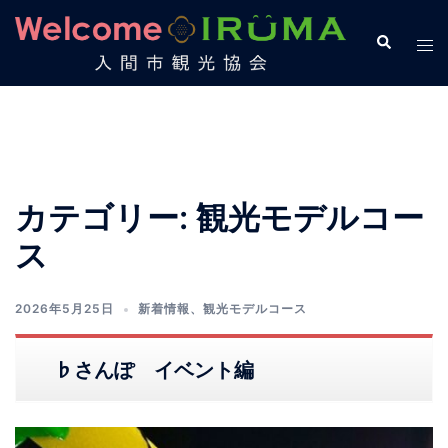
コ
ン
検
ト
索
テ
グ
ン
ル
ツ
メ
へ
ニ
ス
ュ
キ
ー
カテゴリー:
観光モデルコー
ッ
ス
プ
2026年5月25日
新着情報
、
観光モデルコース
♭さんぽ イベント編