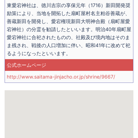
東愛宕神社は、徳川吉宗の享保元年（1716）新田開発奨
励策により、当地を開拓した扇町屋村名主粕谷善蔵が、
善蔵新田を開発し、愛宕権現新田大明神合殿（扇町屋愛
宕神社）の分霊を勧請したといいます。明治40年扇町屋
愛宕神社に合祀されたものの、社殿及び境内地はそのま
ま残され、戦後の人口増加に伴い、昭和41年に改めて祀
るようになったといいます。
公式ホームページ
http://www.saitama-jinjacho.or.jp/shrine/9667/