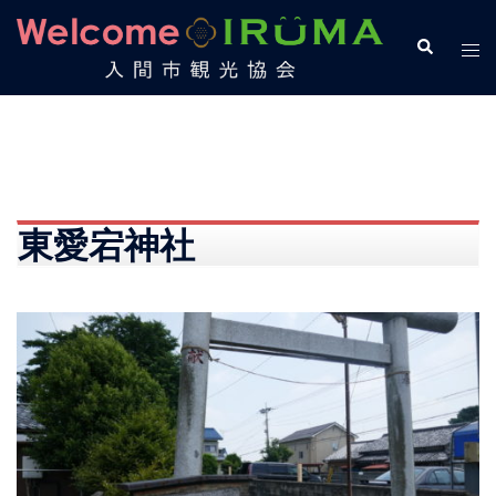
コ
ン
検
ト
索
テ
グ
ン
ル
ツ
メ
へ
ニ
ス
ュ
キ
ー
東愛宕神社
ッ
プ