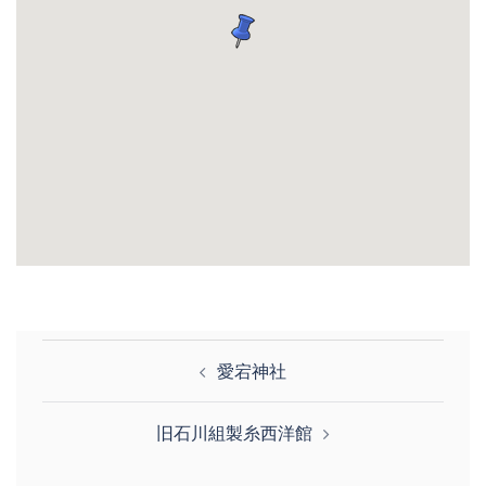
投
愛宕神社
稿
ナ
旧石川組製糸西洋館
ビ