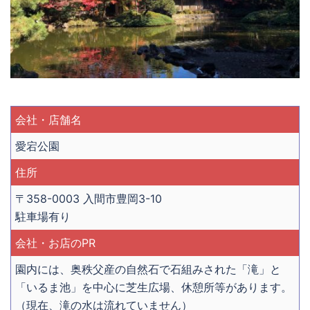
会社・店舗名
愛宕公園
住所
〒358-0003 入間市豊岡3-10
駐車場有り
会社・お店のPR
園内には、奥秩父産の自然石で石組みされた「滝」と
「いるま池」を中心に芝生広場、休憩所等があります。
（現在、滝の水は流れていません）