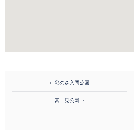
投
彩の森入間公園
稿
ナ
富士見公園
ビ
ゲ
ー
シ