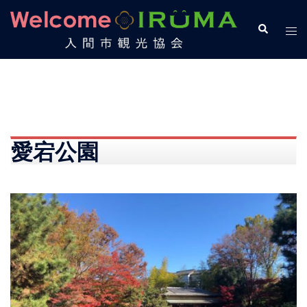
コ
ン
検
ト
索
テ
グ
ン
ル
ツ
メ
へ
ニ
ス
ュ
キ
ー
愛宕公園
ッ
プ